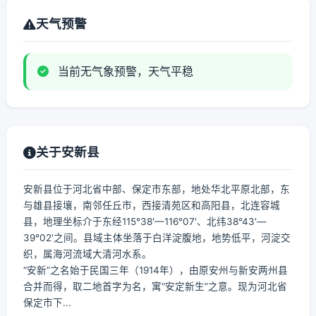
天气预警
当前无气象预警，天气平稳
关于安新县
安新县位于河北省中部、保定市东部，地处华北平原北部，东
与雄县接壤，南邻任丘市，西接清苑区和高阳县，北连容城
县，地理坐标介于东经115°38′—116°07′、北纬38°43′—
39°02′之间。县域主体坐落于白洋淀腹地，地势低平，河淀交
织，属海河流域大清河水系。
“安新”之名始于民国三年（1914年），由原安州与新安两州县
合并而得，取二地首字为名，寓“安定新生”之意。现为河北省
保定市下...