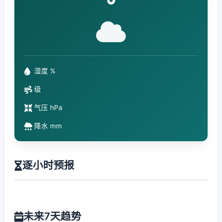
°
湿度 %
级
气压 hPa
降水 mm
逐小时预报
未来7天趋势