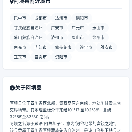
阿坝县附近城市
巴中市
成都市
达州市
德阳市
甘孜藏族自治州
广安市
广元市
乐山市
凉山彝族自治州
泸州市
眉山市
绵阳市
南充市
内江市
攀枝花市
遂宁市
雅安市
宜宾市
自贡市
资阳市
关于阿坝县
阿坝县位于四川省西北部，青藏高原东南缘，地处川甘青三省
交界地带。其地理坐标介于东经101°17′至102°38′，北纬
32°56′至33°30′之间。
阿坝之名源于藏语“阿曲坝子”，意为“河谷地带的富饶之地”。
该县隶属于四川省阿坝藏族羌族自治州，是该自治州下辖县之