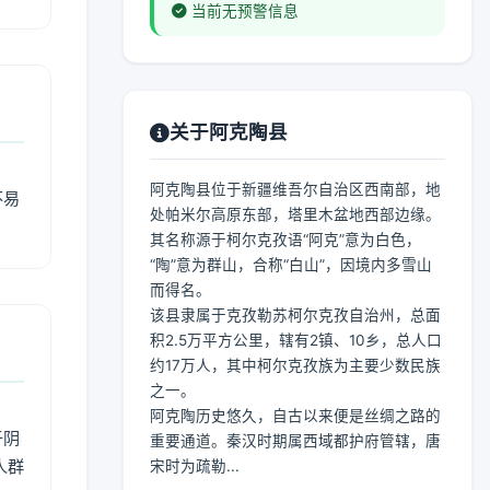
当前无预警信息
关于阿克陶县
阿克陶县位于新疆维吾尔自治区西南部，地
不易
处帕米尔高原东部，塔里木盆地西部边缘。
其名称源于柯尔克孜语“阿克”意为白色，
“陶”意为群山，合称“白山”，因境内多雪山
而得名。
该县隶属于克孜勒苏柯尔克孜自治州，总面
积2.5万平方公里，辖有2镇、10乡，总人口
约17万人，其中柯尔克孜族为主要少数民族
之一。
阿克陶历史悠久，自古以来便是丝绸之路的
于阴
重要通道。秦汉时期属西域都护府管辖，唐
人群
宋时为疏勒...