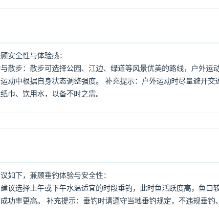
兼顾安全性与体验感：
动与散步：散步可选择公园、江边、绿道等风景优美的路线，户外运
运动中根据自身状态调整强度。 补充提示：户外运动时尽量避开交
量纸巾、饮用水，以备不时之需。
建议如下，兼顾垂钓体验与安全性：
：建议选择上午或下午水温适宜的时段垂钓，此时鱼活跃度高，鱼口
成功率更高。 补充提示：垂钓时请遵守当地垂钓规定，不违规垂钓