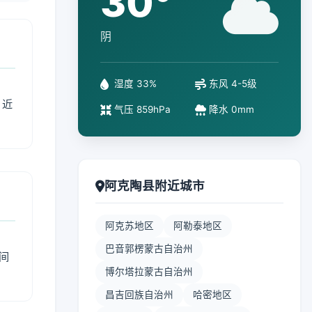
30°
阴
湿度 33%
东风 4-5级
、近
气压 859hPa
降水 0mm
阿克陶县附近城市
阿克苏地区
阿勒泰地区
巴音郭楞蒙古自治州
间
博尔塔拉蒙古自治州
昌吉回族自治州
哈密地区