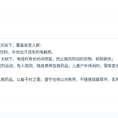
提示如下，覆盖各类人群：
动饮料，补充出汗流失的电解质。
牌、大树下、电线杆旁长时间停留，防止被风吹动的杂物、树枝砸伤；
免剧烈运动，有人陪同，随身携带急救药品；儿童户外休闲时，需有家
、急救药品，以备不时之需；遵守当地公共秩序，不随意踩踏草坪、丢