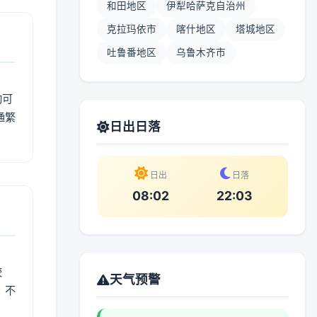
和田地区
伊犁哈萨克自治州
克拉玛依市
喀什地区
塔城地区
吐鲁番地区
乌鲁木齐市
动可
通繁
日出日落
日出
日落
08:02
22:03
较
天气预警
、不