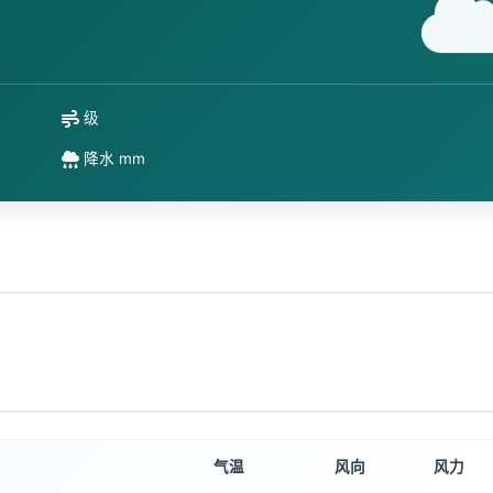
级
降水 mm
气温
风向
风力