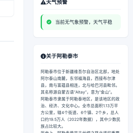
天气预警
当前无气象预警，天气平稳
关于阿勒泰市
阿勒泰市位于新疆维吾尔自治区北部，地处
阿尔泰山南麓，东邻福海县，西接布尔津
县，南与富蕴县相连，北与哈巴河县毗邻。
其名称源自蒙古语“Altay”，意为“金山”。
阿勒泰市隶属于阿勒泰地区，是该地区的政
治、经济、文化中心。全市总面积1.13万平
方公里，辖4个街道、6个镇、2个乡，总人
口约19.5万人（2022年数据），其中少数民
族占比较大。