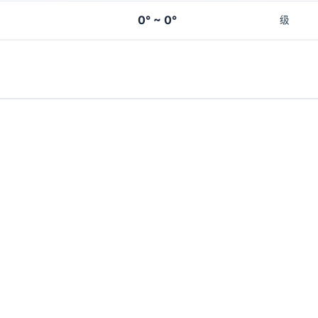
0° ~ 0°
级