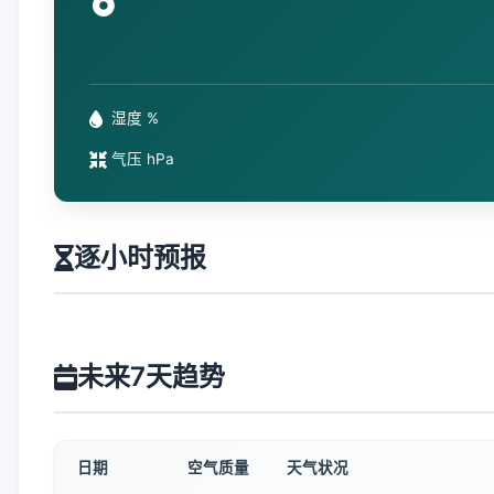
°
湿度 %
气压 hPa
逐小时预报
未来7天趋势
日期
空气质量
天气状况