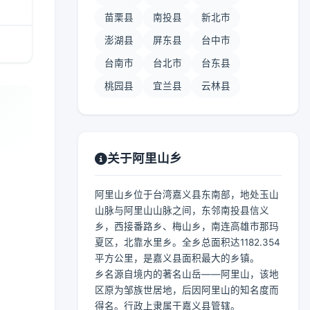
苗栗县
南投县
新北市
澎湖县
屏东县
台中市
台南市
台北市
台东县
桃园县
宜兰县
云林县
关于阿里山乡
阿里山乡位于台湾嘉义县东南部，地处玉山
山脉与阿里山山脉之间，东邻南投县信义
乡，西接番路乡、梅山乡，南连高雄市那玛
夏区，北靠水里乡。全乡总面积达1182.354
平方公里，是嘉义县面积最大的乡镇。
乡名源自境内的著名山岳——阿里山，该地
区原为邹族世居地，后因阿里山的知名度而
得名。行政上隶属于嘉义县管辖。