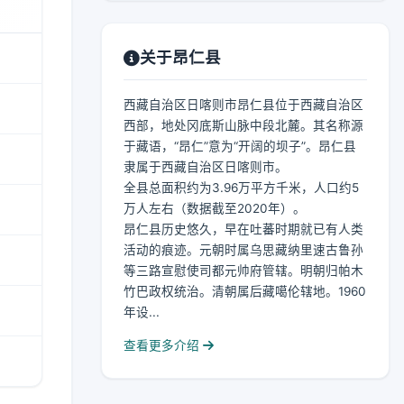
关于昂仁县
西藏自治区日喀则市昂仁县位于西藏自治区
西部，地处冈底斯山脉中段北麓。其名称源
于藏语，“昂仁”意为“开阔的坝子”。昂仁县
隶属于西藏自治区日喀则市。
全县总面积约为3.96万平方千米，人口约5
万人左右（数据截至2020年）。
昂仁县历史悠久，早在吐蕃时期就已有人类
活动的痕迹。元朝时属乌思藏纳里速古鲁孙
等三路宣慰使司都元帅府管辖。明朝归帕木
竹巴政权统治。清朝属后藏噶伦辖地。1960
年设...
查看更多介绍