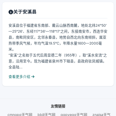
关于安溪县
安溪县位于福建省东南部、戴云山脉西南麓，地处北纬24°50′
—25°26′、东经117°36′—118°17′之间，东接南安市，西连华安
县，南毗同安区，北邻永春县，地势自西北向东南倾斜，属亚
热带季风气候，年均气温19.5℃，年降水量1600—2000毫
米。
“安溪”之名始于五代后周显德二年（955年），取“溪水安流”之
意，沿用至今。现为福建省泉州市下辖县，县政府驻凤城镇。
全县陆...
查看更多介绍
友情链接
cmnopq天气网
bbjll天气网
qqpyegg天气网
znaisa天气