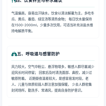
四、饮食养生与补水建议
气温偏高，容易出汗缺水，饮食以清淡解暑为主，多吃冬
瓜、黄瓜、番茄、绿豆汤等清热食物； 每日饮水量保持
在1500-2000ml，少量多次饮用，可适当补充淡盐水维
持电解质平衡。
五、呼吸道与感冒防护
风力较大，空气中粉尘、悬浮物增多，敏感人群尽量减少
迎风长时间停留； 回家后及时清洗面部、鼻腔，减少过
敏原附着。 近期昼夜温差较大，是感冒易发时段，老
人、儿童与体质较弱人群注意加强保暖， 少去人群密集
封闭场所，勤洗手、常通风，提高自身防护意识。