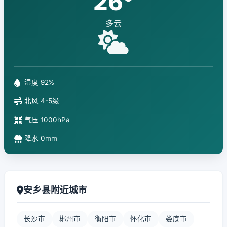
26°
多云
湿度 92%
北风 4-5级
气压 1000hPa
降水 0mm
安乡县附近城市
长沙市
郴州市
衡阳市
怀化市
娄底市