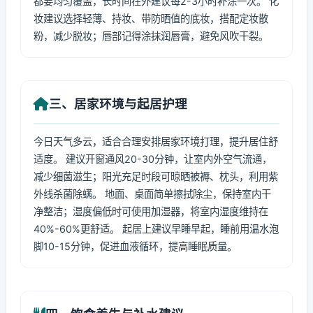
都要均匀覆盖，长时间在外建议每2-3小时补涂一次。 化
妆建议选择轻薄、持妆、带防晒值的底妆，搭配定妆散
粉，减少脱妆；唇部记得涂抹润唇膏，避免风吹干裂。
三、居家环境与起居护理
今日天气多云，适合合理安排居家环境打理，提升居住舒
适度。 建议开窗通风20-30分钟，让室内外空气流通，
减少细菌滋生；阳光充足时段可晾晒被褥、枕头，利用紫
外线杀菌除螨。 地面、桌面简单擦拭除尘，保持室内干
净整洁；湿度偏低时可使用加湿器，将室内湿度维持在
40%-60%更舒适。 起居上建议早睡早起，睡前用温水泡
脚10-15分钟，促进血液循环，提高睡眠质量。