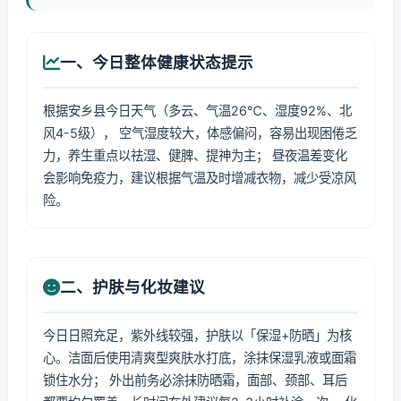
一、今日整体健康状态提示
根据安乡县今日天气（多云、气温26℃、湿度92%、北
风4-5级）， 空气湿度较大，体感偏闷，容易出现困倦乏
力，养生重点以祛湿、健脾、提神为主； 昼夜温差变化
会影响免疫力，建议根据气温及时增减衣物，减少受凉风
险。
二、护肤与化妆建议
今日日照充足，紫外线较强，护肤以「保湿+防晒」为核
心。洁面后使用清爽型爽肤水打底，涂抹保湿乳液或面霜
锁住水分； 外出前务必涂抹防晒霜，面部、颈部、耳后