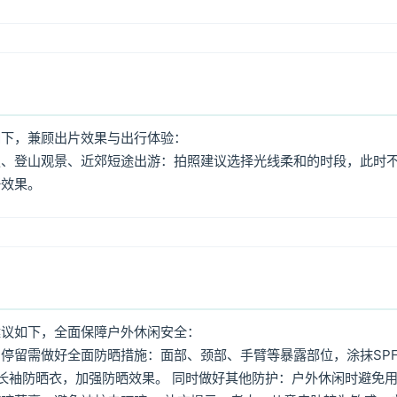
如下，兼顾出片效果与出行体验：
照、登山观景、近郊短途出游：拍照建议选择光线柔和的时段，此时
好效果。
建议如下，全面保障户外休闲安全：
停留需做好全面防晒措施：面部、颈部、手臂等暴露部位，涂抹SPF
着长袖防晒衣，加强防晒效果。 同时做好其他防护：户外休闲时避免