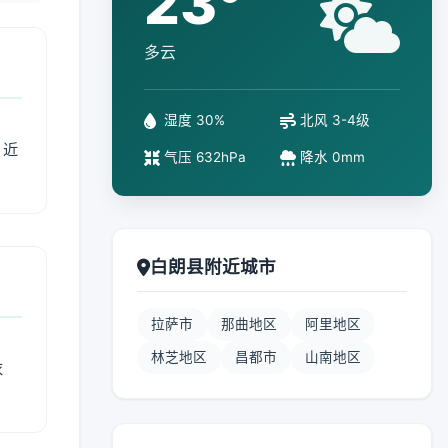
23°
多云
湿度 30%
北风 3-4级
、近
气压 632hPa
降水 0mm
白朗县附近城市
拉萨市
那曲地区
阿里地区
林芝地区
昌都市
山南地区
衣