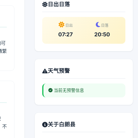
日出日落
日出
日落
07:27
20:50
动可
通繁
天气预警
当前无预警信息
较
关于白朗县
、不