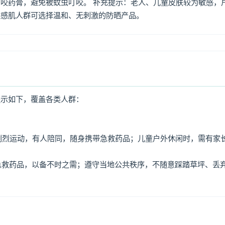
咬药膏，避免被蚊虫叮咬。 补充提示：老人、儿童皮肤较为敏感，
敏感肌人群可选择温和、无刺激的防晒产品。
提示如下，覆盖各类人群：
免剧烈运动，有人陪同，随身携带急救药品；儿童户外休闲时，需有家
、急救药品，以备不时之需；遵守当地公共秩序，不随意踩踏草坪、丢