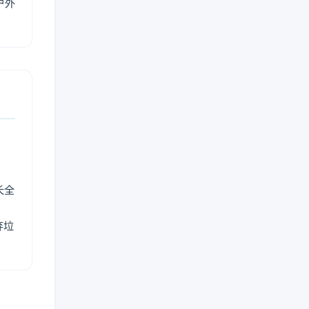
户外
长全
弃垃