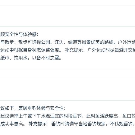
兼顾安全性与体验感：
动与散步：散步可选择公园、江边、绿道等风景优美的路线，户外运
运动中根据自身状态调整强度。 补充提示：户外运动时尽量避开交
量纸巾、饮用水，以备不时之需。
建议如下，兼顾垂钓体验与安全性：
：建议选择上午或下午水温适宜的时段垂钓，此时鱼活跃度高，鱼口
成功率更高。 补充提示：垂钓时请遵守当地垂钓规定，不违规垂钓