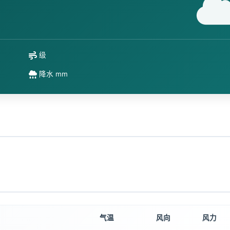
级
降水 mm
气温
风向
风力