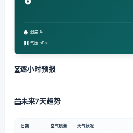
°
湿度 %
气压 hPa
逐小时预报
未来7天趋势
日期
空气质量
天气状况