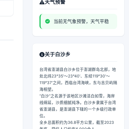
天气预警
当前无气象预警，天气平稳
关于白沙乡
台湾省澎湖县白沙乡位于澎湖群岛北部，地
处北纬23°35′～23°40′、东经119°30′～
119°37′之间，西临台湾海峡，东与吉贝屿隔
海相望。
“白沙”之名源于该地区沙滩洁白如雪，海岸
线绵延，沙质细腻纯净。白沙乡隶属于台湾
省澎湖县，是澎湖县下辖的一个乡级行政单
位。
全乡总面积约为36.8平方公里，截至2023