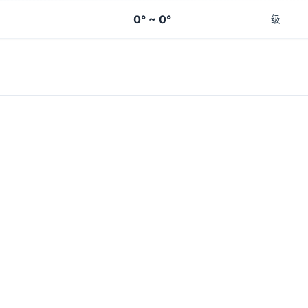
0° ~ 0°
级