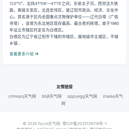
123°17′、北纬41°08′—41°15′之间，东依太子河，西邻沈大铁
路，南接文圣区，北连宏伟区，是辽阳市政治、经济、文化中
心。其名源于区内全国重点文物保护单位——辽代白塔（广佑
寺塔），该塔为东北地区现存最高、最古老的砖塔，故于1980
年设立市辖区时定名为白塔区。
白塔区为辽宁省辽阳市下辖的市辖区，属地级市主城区，不辖
乡镇...
查看更多介绍
友情链接
cmnopq天气网
bbjll天气网
qqpyegg天气网
znaisa天气
网
© 2026 fiycol天气网.
鄂ICP备2025136116号-1