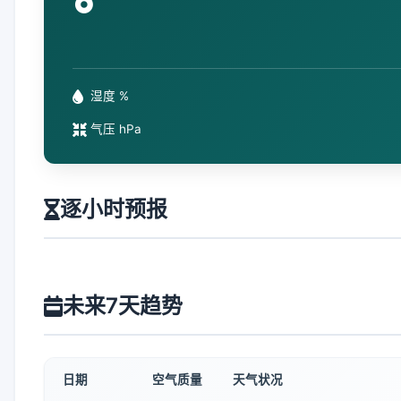
°
湿度 %
气压 hPa
逐小时预报
未来7天趋势
日期
空气质量
天气状况