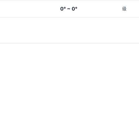
0° ~ 0°
级