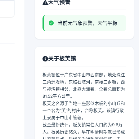
天气预警
当前无气象预警，天气平稳
关于板芙镇
板芙镇位于广东省中山市西南部，地处珠江
三角洲腹地，东临石岐河，南接三乡镇，西
与神湾镇相邻，北靠大涌镇。全镇总面积为
81.52平方公里。
板芙之名源于当地一座形似木板的小山丘和
一个名为“芙”的村庄，合称板芙。该镇行政
上隶属于中山市管辖。
截至最新统计，板芙镇常住人口约为9.6万
人。板芙历史悠久，早在明清时期就已形成