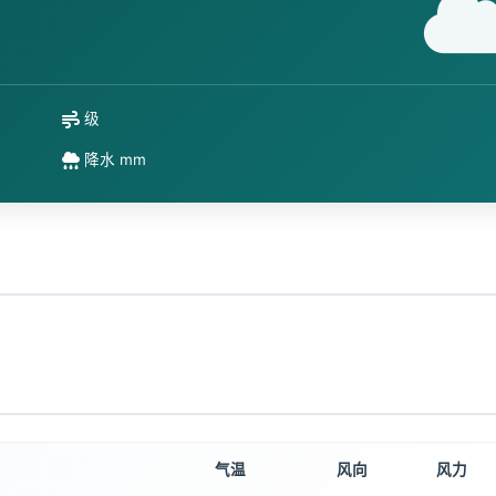
级
降水 mm
气温
风向
风力