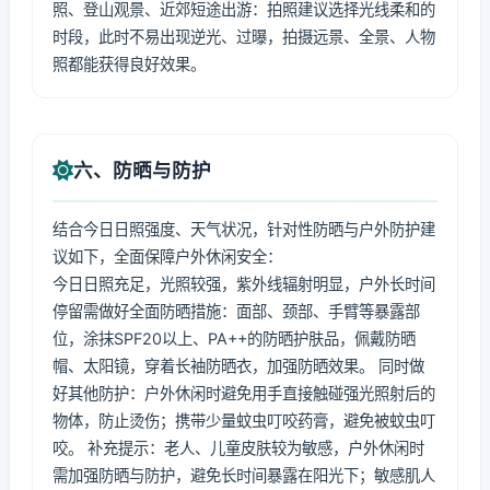
照、登山观景、近郊短途出游：拍照建议选择光线柔和的
时段，此时不易出现逆光、过曝，拍摄远景、全景、人物
照都能获得良好效果。
六、防晒与防护
结合今日日照强度、天气状况，针对性防晒与户外防护建
议如下，全面保障户外休闲安全：
今日日照充足，光照较强，紫外线辐射明显，户外长时间
停留需做好全面防晒措施：面部、颈部、手臂等暴露部
位，涂抹SPF20以上、PA++的防晒护肤品，佩戴防晒
帽、太阳镜，穿着长袖防晒衣，加强防晒效果。 同时做
好其他防护：户外休闲时避免用手直接触碰强光照射后的
物体，防止烫伤；携带少量蚊虫叮咬药膏，避免被蚊虫叮
咬。 补充提示：老人、儿童皮肤较为敏感，户外休闲时
需加强防晒与防护，避免长时间暴露在阳光下；敏感肌人