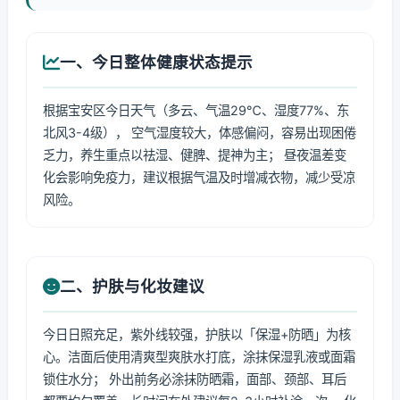
一、今日整体健康状态提示
根据宝安区今日天气（多云、气温29℃、湿度77%、东
北风3-4级）， 空气湿度较大，体感偏闷，容易出现困倦
乏力，养生重点以祛湿、健脾、提神为主； 昼夜温差变
化会影响免疫力，建议根据气温及时增减衣物，减少受凉
风险。
二、护肤与化妆建议
今日日照充足，紫外线较强，护肤以「保湿+防晒」为核
心。洁面后使用清爽型爽肤水打底，涂抹保湿乳液或面霜
锁住水分； 外出前务必涂抹防晒霜，面部、颈部、耳后