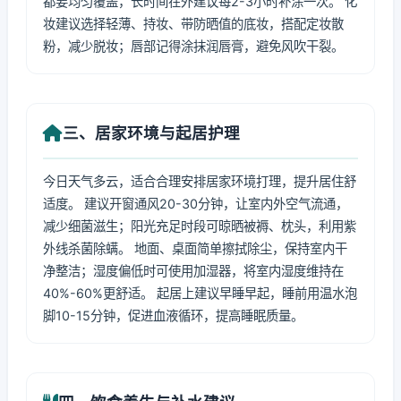
都要均匀覆盖，长时间在外建议每2-3小时补涂一次。 化
妆建议选择轻薄、持妆、带防晒值的底妆，搭配定妆散
粉，减少脱妆；唇部记得涂抹润唇膏，避免风吹干裂。
三、居家环境与起居护理
今日天气多云，适合合理安排居家环境打理，提升居住舒
适度。 建议开窗通风20-30分钟，让室内外空气流通，
减少细菌滋生；阳光充足时段可晾晒被褥、枕头，利用紫
外线杀菌除螨。 地面、桌面简单擦拭除尘，保持室内干
净整洁；湿度偏低时可使用加湿器，将室内湿度维持在
40%-60%更舒适。 起居上建议早睡早起，睡前用温水泡
脚10-15分钟，促进血液循环，提高睡眠质量。