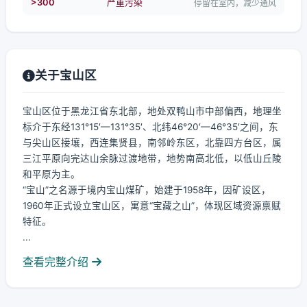
>300
严重污染
停留在室内，减少通风
关于宝山区
宝山区位于黑龙江省东北部，地处双鸭山市中部偏西，地理坐
标介于东经131°15′—131°35′、北纬46°20′—46°35′之间，东
与尖山区接壤，西连集贤县，南邻岭东区，北靠四方台区，属
三江平原向完达山余脉过渡地带，地势南高北低，以低山丘陵
和平原为主。
“宝山”之名源于境内宝山煤矿，始建于1958年，因矿设区，
1960年正式设立宝山区，寓意“宝藏之山”，体现区域资源禀赋
特征。
...
查看完整介绍