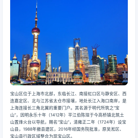
宝山区位于上海市北部，东临长江、南接虹口区与静安区、西
连嘉定区、北与江苏省太仓市接壤，地处长江入海口南岸，是
上海连接长三角北翼的重要门户。其名源于明代所筑之“宝
山”，因明永乐十年（1412年）平江伯陈瑄于今高桥镇北筑土
山置烽火台以导航，赐名“宝山”，清雍正二年（1724年）设宝
山县，1988年撤县建区，2016年经国务院批准，原吴淞区、
宝山县行政区域整合为现宝山区。