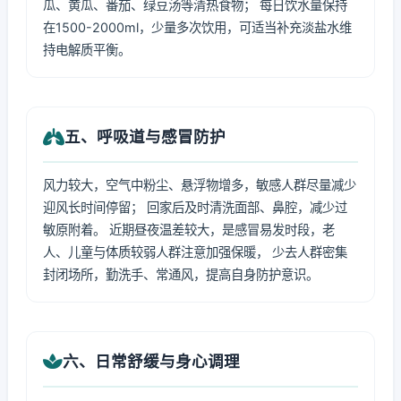
瓜、黄瓜、番茄、绿豆汤等清热食物； 每日饮水量保持
在1500-2000ml，少量多次饮用，可适当补充淡盐水维
持电解质平衡。
五、呼吸道与感冒防护
风力较大，空气中粉尘、悬浮物增多，敏感人群尽量减少
迎风长时间停留； 回家后及时清洗面部、鼻腔，减少过
敏原附着。 近期昼夜温差较大，是感冒易发时段，老
人、儿童与体质较弱人群注意加强保暖， 少去人群密集
封闭场所，勤洗手、常通风，提高自身防护意识。
六、日常舒缓与身心调理