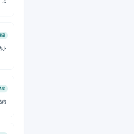
，以
潮湿
请小
易发
热的