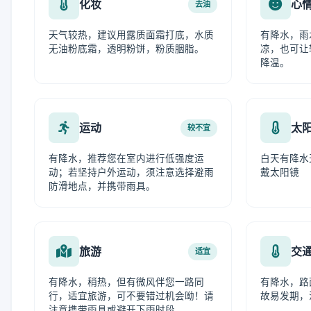
化妆
心
去油
天气较热，建议用露质面霜打底，水质
有降水，雨
无油粉底霜，透明粉饼，粉质胭脂。
凉，也可让
降温。
运动
太
较不宜
有降水，推荐您在室内进行低强度运
白天有降水
动；若坚持户外运动，须注意选择避雨
戴太阳镜
防滑地点，并携带雨具。
旅游
交
适宜
有降水，稍热，但有微风伴您一路同
有降水，路
行，适宜旅游，可不要错过机会呦！请
故易发期，
注意携带雨具或避开下雨时段。