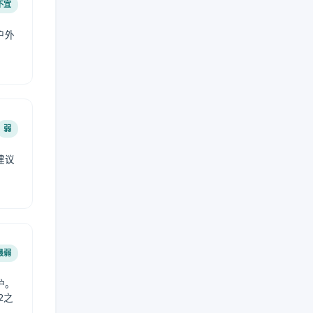
不宜
户外
弱
建议
。
最弱
护。
2之