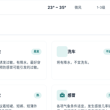
23° ~ 35°
微风
1-3级
敏
洗车
易发
不
诱发过敏，有降水，最好穿
将有降水，不宜洗车。
预防感冒可能引发的过敏。
衣
感冒
热
议着短裙、短裤、短薄外
各项气象条件适宜，发生感冒几率