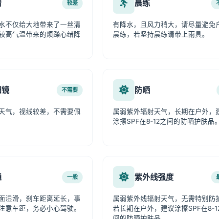
情
晨练
较差
水不仅给大地带来了一丝清
有降水，且风力稍大，请尽量避免
较高气温带来的烦躁心绪降
晨练，若坚持晨练请带上雨具。
阳镜
防晒
不需要
天气，视线较差，不需要佩
属弱紫外辐射天气，长期在户外，
涂擦SPF在8-12之间的防晒护肤品
通
紫外线强度
一般
面湿滑，刹车距离延长，事
属弱紫外线辐射天气，无需特别防
注意车距，务必小心驾驶。
若长期在户外，建议涂擦SPF在8-1
间的防晒护肤品。