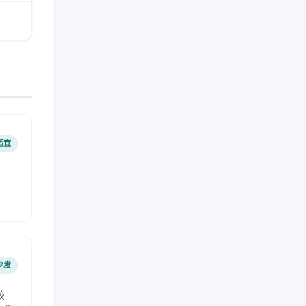
适宜
少发
较