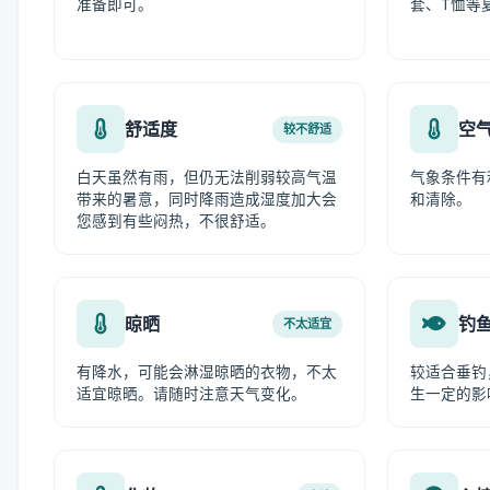
准备即可。
套、T恤等
舒适度
空
较不舒适
白天虽然有雨，但仍无法削弱较高气温
气象条件有
带来的暑意，同时降雨造成湿度加大会
和清除。
您感到有些闷热，不很舒适。
晾晒
钓
不太适宜
有降水，可能会淋湿晾晒的衣物，不太
较适合垂钓
适宜晾晒。请随时注意天气变化。
生一定的影