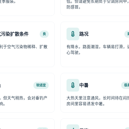
夏季服装。
低。但请避免长期处于空调房间中
防感冒。
气污染扩散条件
路况
良
利于空气污染物稀释、扩散
有降水，路面潮湿，车辆易打滑，
心驾驶。
鱼
中暑
较适宜
极
，但天气稍热，会对垂钓产
大热天里注意通风，长时间待在闷
响。
房间里容易诱发中暑。