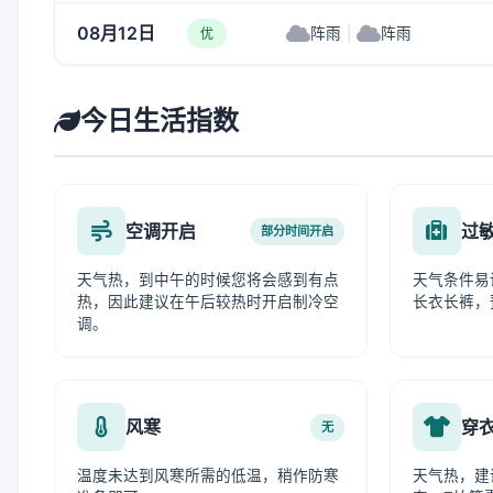
08月12日
阵雨
|
阵雨
优
今日生活指数
空调开启
过
部分时间开启
天气热，到中午的时候您将会感到有点
天气条件易
热，因此建议在午后较热时开启制冷空
长衣长裤，
调。
风寒
穿
无
温度未达到风寒所需的低温，稍作防寒
天气热，建