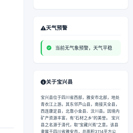
天气预警
当前无气象预警，天气平稳
关于宝兴县
宝兴县位于四川省西部，雅安市北部，地处
青衣江上游。其东邻芦山县，南接天全县，
西连康定县，北靠小金县、汶川县。因境内
矿产资源丰富，有“石材之乡”的美誉。 宝兴
县之名源于清代，取“宝藏兴焉”之意。该县
隶属于四川省雅安市，总面积3114平方公