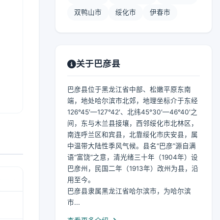
双鸭山市
绥化市
伊春市
关于巴彦县
巴彦县位于黑龙江省中部、松嫩平原东南
端，地处哈尔滨市北郊，地理坐标介于东经
126°45′—127°42′、北纬45°30′—46°40′之
间，东与木兰县接壤，西邻绥化市北林区，
南连呼兰区和宾县，北靠绥化市庆安县，属
中温带大陆性季风气候。县名“巴彦”源自满
语“富饶”之意，清光绪三十年（1904年）设
巴彦州，民国二年（1913年）改州为县，沿
用至今。
巴彦县隶属黑龙江省哈尔滨市，为哈尔滨
市...