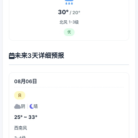
30°
/ 20°
北风 1-3级
优
未来3天详细预报
08月06日
良
阴
|
晴
25° ~ 33°
西南风