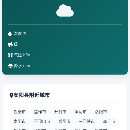
湿度 %
级
气压 hPa
降水 mm
安阳县附近城市
鹤壁市
焦作市
开封市
漯河市
洛阳市
南阳市
平顶山市
濮阳市
三门峡市
商丘市