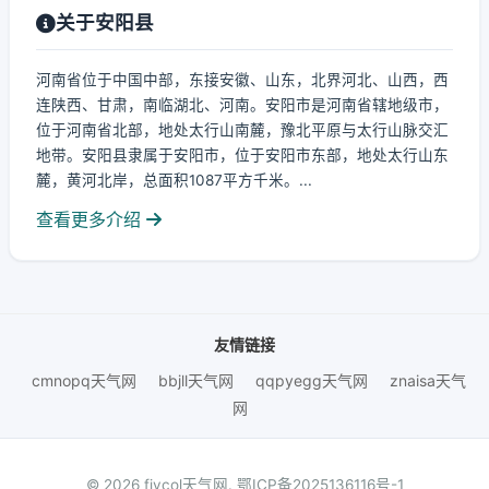
关于安阳县
河南省位于中国中部，东接安徽、山东，北界河北、山西，西
连陕西、甘肃，南临湖北、河南。安阳市是河南省辖地级市，
位于河南省北部，地处太行山南麓，豫北平原与太行山脉交汇
地带。安阳县隶属于安阳市，位于安阳市东部，地处太行山东
麓，黄河北岸，总面积1087平方千米。...
查看更多介绍
友情链接
cmnopq天气网
bbjll天气网
qqpyegg天气网
znaisa天气
网
© 2026 fiycol天气网.
鄂ICP备2025136116号-1