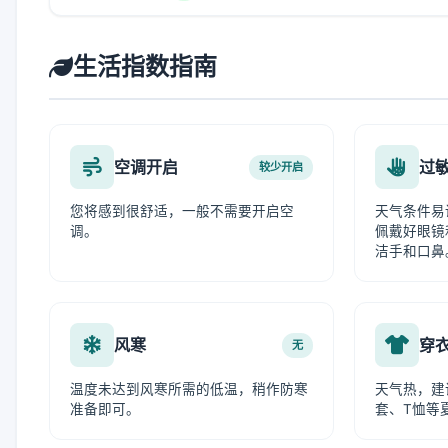
生活指数指南
空调开启
过
较少开启
您将感到很舒适，一般不需要开启空
天气条件易
调。
佩戴好眼镜
洁手和口鼻
风寒
穿
无
温度未达到风寒所需的低温，稍作防寒
天气热，建
准备即可。
套、T恤等