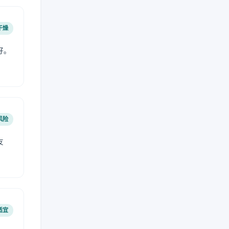
干燥
好。
风险
友
适宜