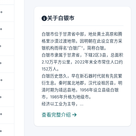
°
关于白银市
°
白银市位于甘肃省中部，地处黄土高原和腾
格里沙漠过渡地带。因明朝在此设立官方采
°
银机构而得名“白银厂”，简称白银。
白银市隶属于甘肃省，下辖2区3县，总面积
2.12万平方公里，2022年末全市常住人口约
°
152万人。
白银历史悠久，早在新石器时代就有先民繁
°
衍生息。秦时属北地郡，汉代设祖厉县，明
清时期为靖远县地，1956年设立县级白银
市，1985年升格为地级市。
°
经济以工业为主导，...
查看完整介绍
°
°