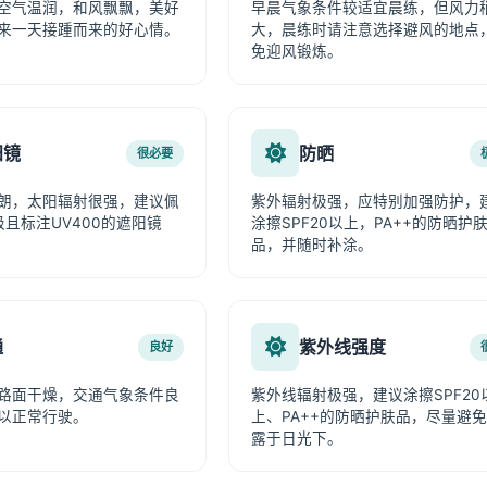
空气温润，和风飘飘，美好
早晨气象条件较适宜晨练，但风力
来一天接踵而来的好心情。
大，晨练时请注意选择避风的地点
免迎风锻炼。
阳镜
防晒
很必要
朗，太阳辐射很强，建议佩
紫外辐射极强，应特别加强防护，
级且标注UV400的遮阳镜
涂擦SPF20以上，PA++的防晒护
品，并随时补涂。
通
紫外线强度
良好
路面干燥，交通气象条件良
紫外线辐射极强，建议涂擦SPF20
以正常行驶。
上、PA++的防晒护肤品，尽量避
露于日光下。