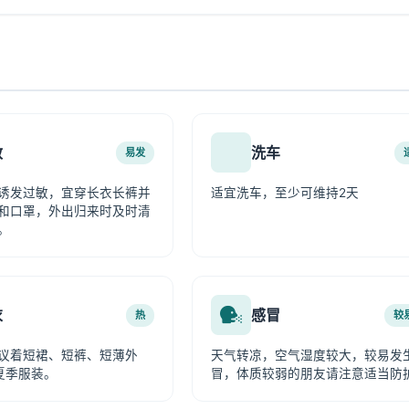
敏
洗车
易发
诱发过敏，宜穿长衣长裤并
适宜洗车，至少可维持2天
和口罩，外出归来时及时清
。
衣
感冒
热
较
议着短裙、短裤、短薄外
天气转凉，空气湿度较大，较易发
夏季服装。
冒，体质较弱的朋友请注意适当防