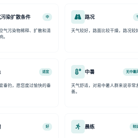
气污染扩散条件
路况
中
空气污染物稀释、扩散和清
天气较好，路面比较干燥，路况较
响。
鱼
中暑
适宜
无中暑
宜垂钓，愿您度过愉快的垂
天气舒适，对易中暑人群来说非常
善。
情
晨练
好
较