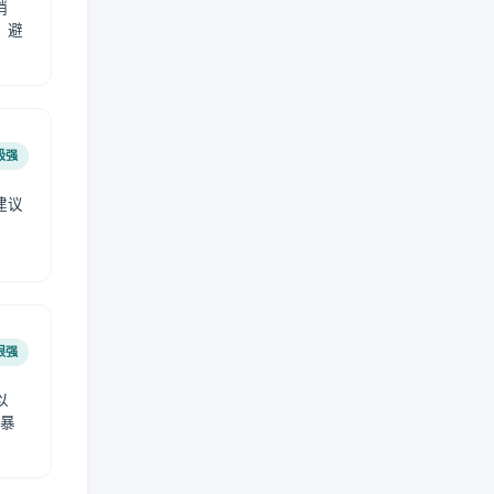
稍
，避
极强
建议
肤
很强
以
免暴