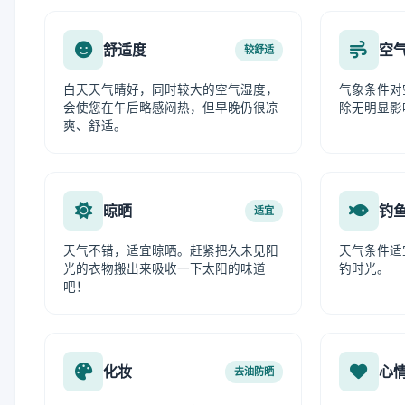
舒适度
空
较舒适
白天天气晴好，同时较大的空气湿度，
气象条件对
会使您在午后略感闷热，但早晚仍很凉
除无明显影
爽、舒适。
晾晒
钓
适宜
天气不错，适宜晾晒。赶紧把久未见阳
天气条件适
光的衣物搬出来吸收一下太阳的味道
钓时光。
吧！
化妆
心
去油防晒