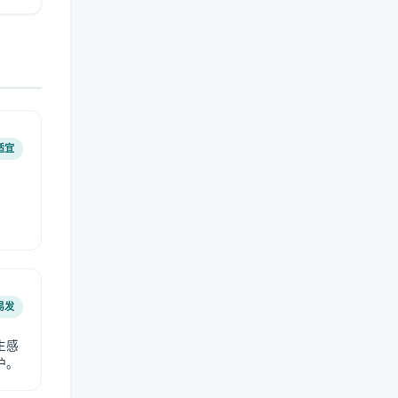
适宜
易发
生感
护。